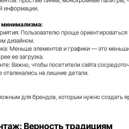
ентов: простые линии, монохромные палитры, 
й информации.
 минимализма:
риятия: Пользователю проще ориентироваться 
м дизайном.
зка: Меньше элементов и графики — это меньш
рее ее загрузка.
енте: Важно, чтобы посетители сайта сосредото
е отвлекались на лишние детали.
ложным для брендов, которым нужно создать я
интаж: Верность традициям