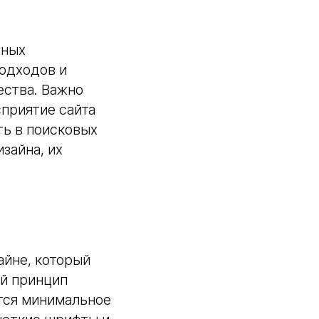
бных
подходов и
ества. Важно
сприятие сайта
ть в поисковых
зайна, их
айне, который
ый принцип
тся минимальное