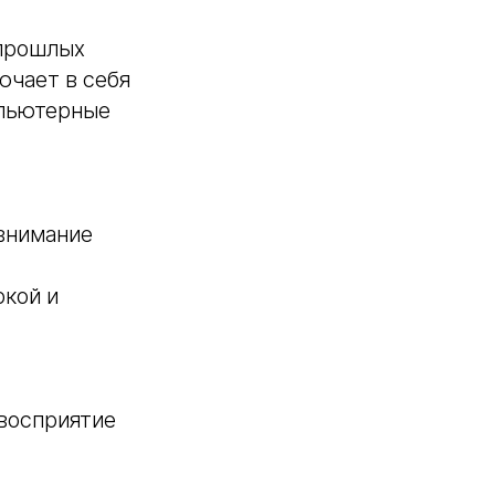
 прошлых
лючает в себя
мпьютерные
 внимание
ркой и
 восприятие