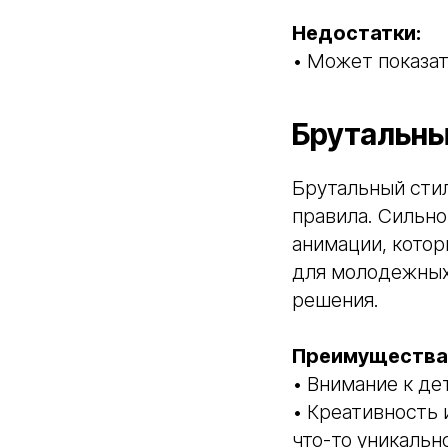
Недостатки:
• Может показа
Брутальны
Брутальный стил
правила. Сильн
анимации, котор
для молодежных
решения.
Преимущества 
• Внимание к де
• Креативность 
что-то уникальн