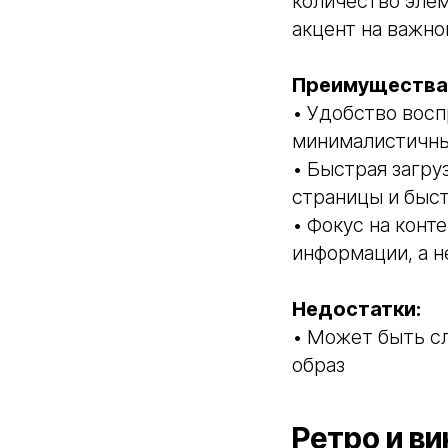
количество элем
акцент на важно
Преимущества
• Удобство восп
минималистичны
• Быстрая загру
страницы и быст
• Фокус на конт
информации, а н
Недостатки:
• Может быть с
образ
Ретро и в