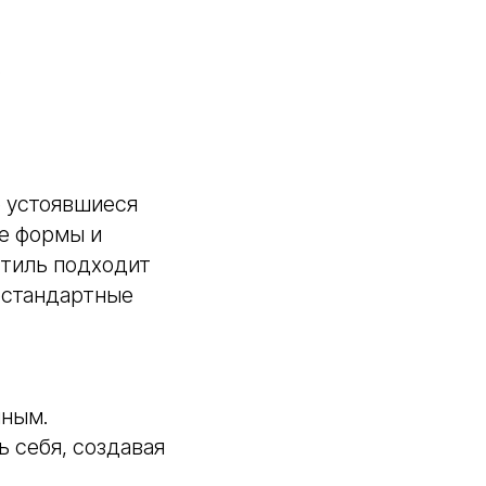
.
е устоявшиеся
ые формы и
стиль подходит
естандартные
нным.
 себя, создавая