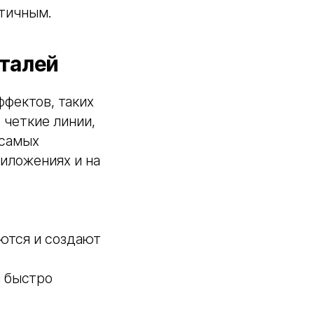
тичным.
еталей
ффектов, таких
 четкие линии,
 самых
иложениях и на
аются и создают
и быстро