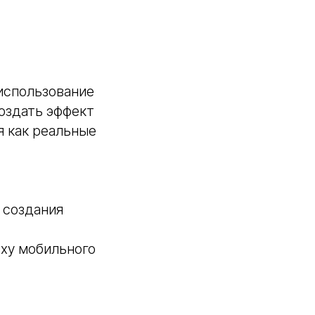
использование
создать эффект
я как реальные
 создания
оху мобильного