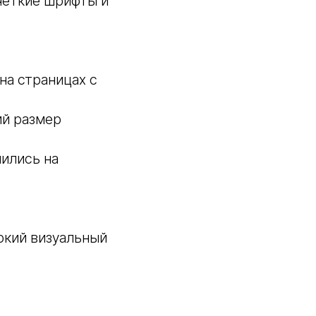
четкие шрифты и
на страницах с
ий размер
чились на
ркий визуальный