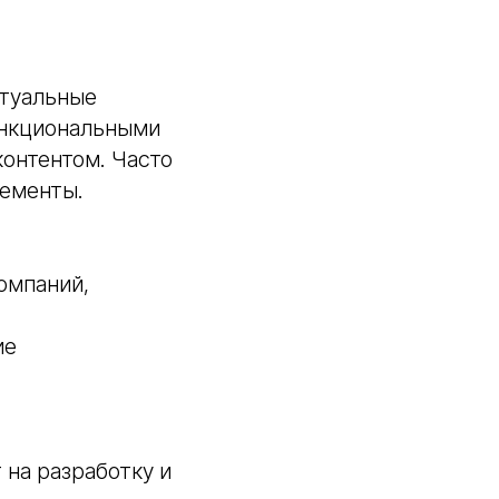
ктуальные
ункциональными
онтентом. Часто
лементы.
омпаний,
ие
 на разработку и